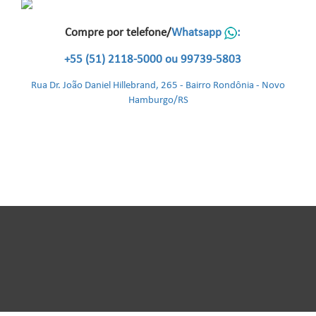
Compre por telefone/
Whatsapp
:
+55 (51) 2118-5000 ou 99739-5803
Rua Dr. João Daniel Hillebrand, 265 - Bairro Rondônia - Novo
Hamburgo/RS