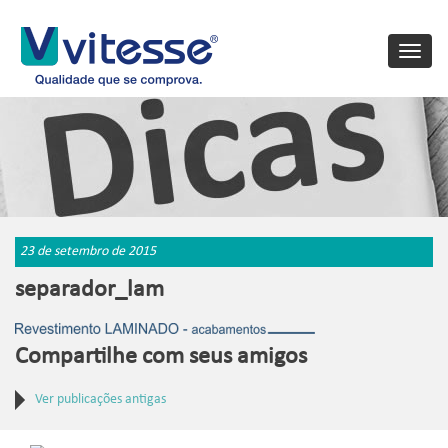
Toggle
naviga
23 de setembro de 2015
separador_lam
Compartilhe com seus amigos
Ver publicações antigas