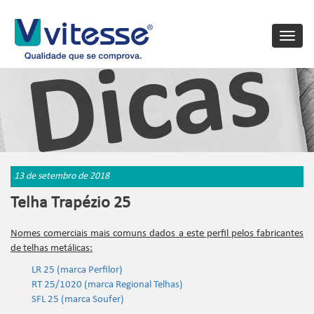
Toggle
naviga
13 de setembro de 2018
Telha Trapézio 25
Nomes comerciais mais comuns dados a este perfil pelos fabricantes
de telhas metálicas:
LR 25 (marca Perfilor)
RT 25/1020 (marca Regional Telhas)
SFL 25 (marca Soufer)